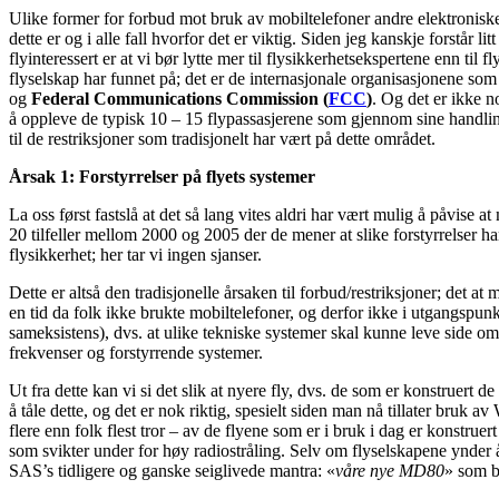
Ulike former for forbud mot bruk av mobiltelefoner andre elektroniske
dette er og i alle fall hvorfor det er viktig. Siden jeg kanskje forstå
flyinteressert er at vi bør lytte mer til flysikkerhetsekspertene enn til f
flyselskap har funnet på; det er de internasjonale organisasjonene som
og
Federal Communications Commission (
FCC
)
. Og det er ikke n
å oppleve de typisk 10 – 15 flypassasjerene som gjennom sine handling
til de restriksjoner som tradisjonelt har vært på dette området.
Årsak 1: Forstyrrelser på flyets systemer
La oss først fastslå at det så lang vites aldri har vært mulig å påvise a
20 tilfeller mellom 2000 og 2005 der de mener at slike forstyrrelser har
flysikkerhet; her tar vi ingen sjanser.
Dette er altså den tradisjonelle årsaken til forbud/restriksjoner; det 
en tid da folk ikke brukte mobiltelefoner, og derfor ikke i utgangspunk
sameksistens), dvs. at ulike tekniske systemer skal kunne leve side om
frekvenser og forstyrrende systemer.
Ut fra dette kan vi si det slik at nyere fly, dvs. de som er konstruert de
å tåle dette, og det er nok riktig, spesielt siden man nå tillater b
flere enn folk flest tror – av de flyene som er i bruk i dag er konstru
som svikter under for høy radiostråling. Selv om flyselskapene ynder å 
SAS’s tidligere og ganske seiglivede mantra: «
våre nye MD80
» som b