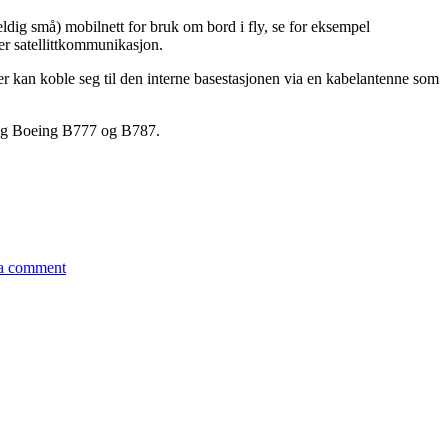
veldig små) mobilnett for bruk om bord i fly, se for eksempel
r satellittkommunikasjon.
r kan koble seg til den interne basestasjonen via en kabelantenne som
0, og Boeing B777 og B787.
on
Bruk
a comment
av
mobiltelefon
i
fly