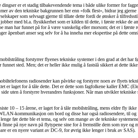
 dingser er et stadig tilbakevendende tema i både ulike former for fagp
r litt mer av den tekniske bakgrunnen her enn «folk flest», bidrar jeg gj
lyselskaper som selvsagt gjerne til tillate dette fordi de ønsker å tilfreds
 jobber med bl.a. flysikkerhet som er kilden til dette, i første rekke d
oe man har funnet på for å være vanskelig eller morsom; det er i første 
er åpenbart anser seg selv for å ha inneha mer ekspertise på dette områ
t mobilstråling forstyrrer flyenes tekniske systemer i den grad at det har
 funnet sted. Men; det er heller ikke mulig å fastslå sikkert at dette ikk
at mobiltelefonens radiosender kan påvirke og forstyrre noen av flyets t
tet er laget for å tåle dette. Det er dette som fagfolkene kaller EMC (E
 side uten å forstyrre hverandres funksjoner. Når man utvikler tekniske
 siste 10 – 15 årene, er laget for å tåle mobilstråling, mens eldre fly ikke
ruk av WLAN-kommunikasjon om bord og disse har også radiosendere, til 
ert lenge før dette ble et tema, og selv om mange av de tekniske systemen
finne på nye navn på flytypene sine for å fremstille dem som nye og mode
are er en nyere variant av DC-9, for øvrig ikke lenger i bruk av SAS).