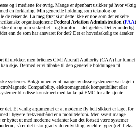
resse og i mediene for øvrig. Mange er åpenbart usikker på hvor viktig
erne med en forklaring. Min generelle holdning som teknolog og
stille de reisende. La meg først si at dette ikke er noe som det enkelte
e amerikanske organisasjonene
Federal Aviation Administration (
FAA
)
rekke din og min sikkerhet – og komfort – det gjelder. Det er underlig
det enn de som har ansvaret for det? Det er hovedsakelig tre årsaker
 ført til ulykker, men britenes Civil Aircraft Authority (CAA) har funnet
e kan skje. Dermed er vi tilbake til den generelle holdningen til
ekniske systemer. Bakgrunnen er at mange av disse systemene var laget i
lectroMagnetic Compatibility, elektromagnetisk kompatibilitet eller
 systemer blir disse konstruert med tanke på EMC for alle kjente
 er det. Et vanlig argumentet er at moderne fly helt sikkert er laget for
og med i høyere frekvensbånd enn mobiltelefoni. Men svært mange –
e er byttet ut med moderne varianter kan det fortsatt være systemer
rne, så er det i stor grad videreutvikling av eldre typer (ref. f.eks.