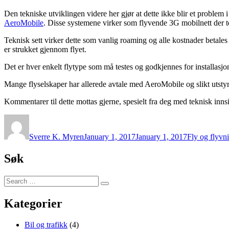
Den tekniske utviklingen videre her gjør at dette ikke blir et problem i
AeroMobile
. Disse systemene virker som flyvende 3G mobilnett der 
Teknisk sett virker dette som vanlig roaming og alle kostnader betal
er strukket gjennom flyet.
Det er hver enkelt flytype som må testes og godkjennes for installasj
Mange flyselskaper har allerede avtale med AeroMobile og slikt utsty
Kommentarer til dette mottas gjerne, spesielt fra deg med teknisk inns
Author
Posted
Categories
on
Sverre K. Myren
January 1, 2017
January 1, 2017
Fly og flyvn
Søk
Search
Search
for:
Kategorier
Bil og trafikk
(4)