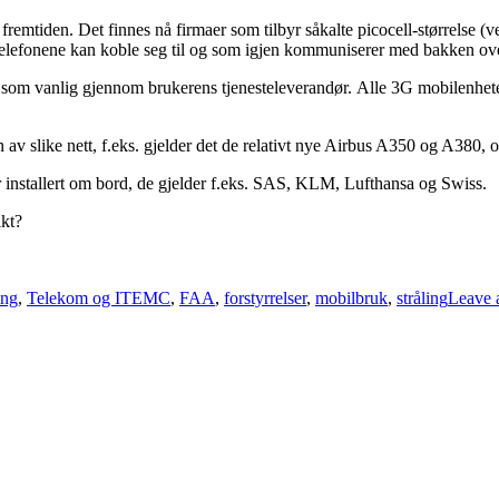
 fremtiden. Det finnes nå firmaer som tilbyr såkalte picocell-størrelse (
telefonene kan koble seg til og som igjen kommuniserer med bakken ove
es som vanlig gjennom brukerens tjenesteleverandør. Alle 3G mobilenhete
on av slike nett, f.eks. gjelder det de relativt nye Airbus A350 og A38
r installert om bord, de gjelder f.eks. SAS, KLM, Lufthansa og Swiss.
ikt?
Tags
ing
,
Telekom og IT
EMC
,
FAA
,
forstyrrelser
,
mobilbruk
,
stråling
Leave 