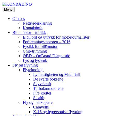
Skip
to
Menu
KONRAD.NO
konrad-web – konrad-blogg – Konrad AS
content
Om oss
Nettstederklæring
Kontaktinfo
Bil – motor – trafikk
Elbil ord og uttrykk for motorjournalister
Forbrenningsmotoren – 2016
Fysikk for bil&motor
Chip-trimming
OBD – OnBoard Diagnostic
Lys og lysbruk
Fly og flyvning
Flyteknologi
Lydhastigheten og Mach-tall
De svarte boksene
Skyvekraft
Turbofanmotorene
Fire krefter
Stealth
Fly og helikoptere
Caravelle
X-15 og hypersonisk flyvning