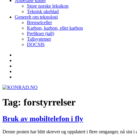
Anbefalte kilder
Store norske leksikon
Teknisk ukeblad
Generelt om teknologi
Brenselceller
Karbon, karbon, eller karbon
Prefikser (tall)
Tallsystemer
DOCSIS
Yelp
Facebook
Twitter
Instagram
E-
post
Tag:
forstyrrelser
Bruk av mobiltelefon i fly
Denne posten har blitt skrevet og oppdatert i flere omganger, nå sist i