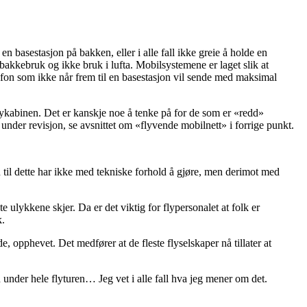
n basestasjon på bakken, eller i alle fall ikke greie å holde en
 bakkebruk og ikke bruk i lufta. Mobilsystemene er laget slik at
lefon som ikke når frem til en basestasjon vil sende med maksimal
i flykabinen. Det er kanskje noe å tenke på for de som er «redd»
under revisjon, se avsnittet om «flyvende mobilnett» i forrige punkt.
n til dette har ikke med tekniske forhold å gjøre, men derimot med
e ulykkene skjer. Da er det viktig for flypersonalet at folk er
k.
e, opphevet. Det medfører at de fleste flyselskaper nå tillater at
 under hele flyturen… Jeg vet i alle fall hva jeg mener om det.