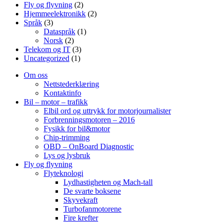
Fly og flyvning
(2)
Hjemmeelektronikk
(2)
Språk
(3)
Dataspråk
(1)
Norsk
(2)
Telekom og IT
(3)
Uncategorized
(1)
Om oss
Nettstederklæring
Kontaktinfo
Bil – motor – trafikk
Elbil ord og uttrykk for motorjournalister
Forbrenningsmotoren – 2016
Fysikk for bil&motor
Chip-trimming
OBD – OnBoard Diagnostic
Lys og lysbruk
Fly og flyvning
Flyteknologi
Lydhastigheten og Mach-tall
De svarte boksene
Skyvekraft
Turbofanmotorene
Fire krefter