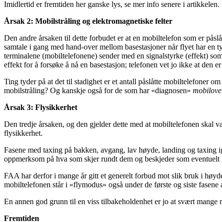
Imidlertid er fremtiden her ganske lys, se mer info senere i artikkelen.
Årsak 2: Mobilstråling og elektromagnetiske felter
Den andre årsaken til dette forbudet er at en mobiltelefon som er påslå
samtale i gang med hand-over mellom basestasjoner når flyet har en typ
terminalene (mobiltelefonene) sender med en signalstyrke (effekt) som 
effekt for å forsøke å nå en basestasjon; telefonen vet jo ikke at den
Ting tyder på at det til stadighet er et antall påslåtte mobiltelefoner 
mobilstråling? Og kanskje også for de som har «diagnosen»
mobilove
Årsak 3: Flysikkerhet
Den tredje årsaken, og den gjelder dette med at mobiltelefonen skal væ
flysikkerhet.
Fasene med taxing på bakken, avgang, lav høyde, landing og taxing igjen,
oppmerksom på hva som skjer rundt dem og beskjeder som eventuelt gis 
FAA har derfor i mange år gitt et generelt forbud mot slik bruk i høyder 
mobiltelefonen står i «flymodus» også under de første og siste fasene 
En annen god grunn til en viss tilbakeholdenhet er jo at svært mange r
Fremtiden