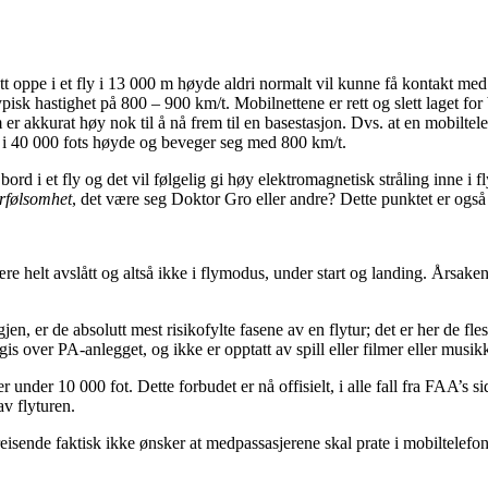
tt oppe i et fly i 13 000 m høyde aldri normalt vil kunne få kontakt med e
isk hastighet på 800 – 900 km/t. Mobilnettene er rett og slett laget for
er akkurat høy nok til å nå frem til en basestasjon. Dvs. at en mobilte
 er i 40 000 fots høyde og beveger seg med 800 km/t.
om bord i et fly og det vil følgelig gi høy elektromagnetisk stråling inne 
rfølsomhet
, det være seg Doktor Gro eller andre? Dette punktet er også 
re helt avslått og altså ikke i flymodus, under start og landing. Årsake
 er de absolutt mest risikofylte fasene av en flytur; det er her de flest
over PA-anlegget, og ikke er opptatt av spill eller filmer eller musik
under 10 000 fot. Dette forbudet er nå offisielt, i alle fall fra FAA’s sid
av flyturen.
eisende faktisk ikke ønsker at medpassasjerene skal prate i mobiltelefon