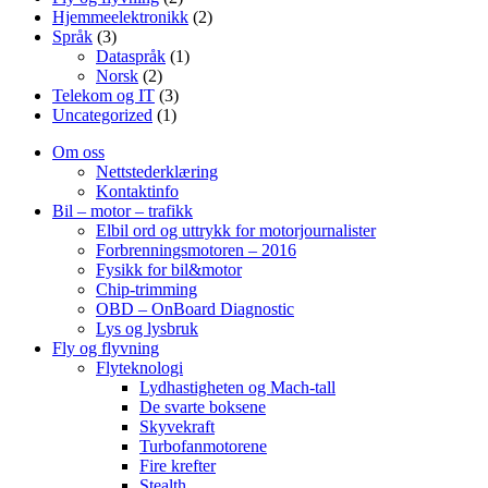
Hjemmeelektronikk
(2)
Språk
(3)
Dataspråk
(1)
Norsk
(2)
Telekom og IT
(3)
Uncategorized
(1)
Om oss
Nettstederklæring
Kontaktinfo
Bil – motor – trafikk
Elbil ord og uttrykk for motorjournalister
Forbrenningsmotoren – 2016
Fysikk for bil&motor
Chip-trimming
OBD – OnBoard Diagnostic
Lys og lysbruk
Fly og flyvning
Flyteknologi
Lydhastigheten og Mach-tall
De svarte boksene
Skyvekraft
Turbofanmotorene
Fire krefter
Stealth