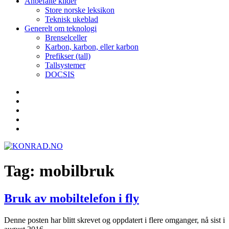
Anbefalte kilder
Store norske leksikon
Teknisk ukeblad
Generelt om teknologi
Brenselceller
Karbon, karbon, eller karbon
Prefikser (tall)
Tallsystemer
DOCSIS
Yelp
Facebook
Twitter
Instagram
E-
post
Tag:
mobilbruk
Bruk av mobiltelefon i fly
Denne posten har blitt skrevet og oppdatert i flere omganger, nå sist i