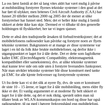
La oss først fastslå at det så lang vites aldri har vært mulig å påvise
at mobilstråling forstyrrer flyenes tekniske systemer i den grad at det
har ført til ulykker, men britenes Civil Aircraft Authority (CAA) har
funnet 20 tilfeller mellom 2000 og 2005 der de mener at slike
forstyrrelser har funnet sted. Men; det er heller ikke mulig å fastslå
sikkert at dette ikke kan skje. Dermed er vi tilbake til den generelle
holdningen til flysikkerhet; her tar vi ingen sjanser.
Dette er altså den tradisjonelle årsaken til forbud/restriksjoner; det at
mobiltelefonens radiosender kan påvirke og forstyrre noen av flyets
tekniske systemer. Bakgrunnen er at mange av disse systemene var
laget i en tid da folk ikke brukte mobiltelefoner, og derfor ikke i
utgangspunktet er laget for å tåle dette. Det er dette som fagfolkene
kaller EMC (ElectroMagnetic Compatibility, elektromagnetisk
kompatibilitet eller sameksistens), dvs. at ulike tekniske systemer
skal kunne leve side om side uten å forstyrre hverandres funksjoner.
Når man utvikler tekniske systemer blir disse konstruert med tanke
på EMC for alle kjente frekvenser og forstyrrende systemer.
Ut fra dette kan vi si det slik at nyere fly, dvs. de som er konstruert
de siste 10 – 15 årene, er laget for å tåle mobilstråling, mens eldre fly
ikke er det. Et vanlig argumentet er at moderne fly helt sikkert er
laget for å tåle dette, og det er nok riktig, spesielt siden man nå
tillater bruk av WLAN-kommunikasjon om bord og disse har også
radiosendere, til og med i høyere frekvensbånd enn mobiltelefoni.