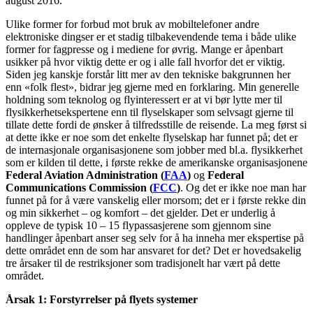
august 2016.
Ulike former for forbud mot bruk av mobiltelefoner andre
elektroniske dingser er et stadig tilbakevendende tema i både ulike
former for fagpresse og i mediene for øvrig. Mange er åpenbart
usikker på hvor viktig dette er og i alle fall hvorfor det er viktig.
Siden jeg kanskje forstår litt mer av den tekniske bakgrunnen her
enn «folk flest», bidrar jeg gjerne med en forklaring. Min generelle
holdning som teknolog og flyinteressert er at vi bør lytte mer til
flysikkerhetsekspertene enn til flyselskaper som selvsagt gjerne til
tillate dette fordi de ønsker å tilfredsstille de reisende. La meg først si
at dette ikke er noe som det enkelte flyselskap har funnet på; det er
de internasjonale organisasjonene som jobber med bl.a. flysikkerhet
som er kilden til dette, i første rekke de amerikanske organisasjonene
Federal Aviation Administration (
FAA
)
og
Federal
Communications Commission (
FCC
)
. Og det er ikke noe man har
funnet på for å være vanskelig eller morsom; det er i første rekke din
og min sikkerhet – og komfort – det gjelder. Det er underlig å
oppleve de typisk 10 – 15 flypassasjerene som gjennom sine
handlinger åpenbart anser seg selv for å ha inneha mer ekspertise på
dette området enn de som har ansvaret for det? Det er hovedsakelig
tre årsaker til de restriksjoner som tradisjonelt har vært på dette
området.
Årsak 1: Forstyrrelser på flyets systemer