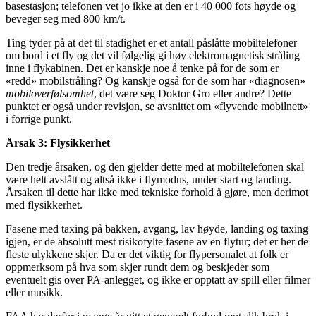
basestasjon; telefonen vet jo ikke at den er i 40 000 fots høyde og
beveger seg med 800 km/t.
Ting tyder på at det til stadighet er et antall påslåtte mobiltelefoner
om bord i et fly og det vil følgelig gi høy elektromagnetisk stråling
inne i flykabinen. Det er kanskje noe å tenke på for de som er
«redd» mobilstråling? Og kanskje også for de som har «diagnosen»
mobiloverfølsomhet
, det være seg Doktor Gro eller andre? Dette
punktet er også under revisjon, se avsnittet om «flyvende mobilnett»
i forrige punkt.
Årsak 3: Flysikkerhet
Den tredje årsaken, og den gjelder dette med at mobiltelefonen skal
være helt avslått og altså ikke i flymodus, under start og landing.
Årsaken til dette har ikke med tekniske forhold å gjøre, men derimot
med flysikkerhet.
Fasene med taxing på bakken, avgang, lav høyde, landing og taxing
igjen, er de absolutt mest risikofylte fasene av en flytur; det er her de
fleste ulykkene skjer. Da er det viktig for flypersonalet at folk er
oppmerksom på hva som skjer rundt dem og beskjeder som
eventuelt gis over PA-anlegget, og ikke er opptatt av spill eller filmer
eller musikk.