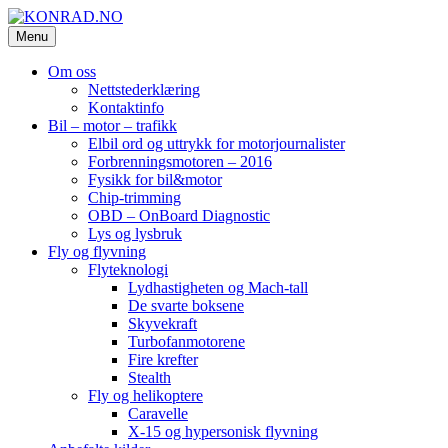
Skip
to
Menu
KONRAD.NO
konrad-web – konrad-blogg – Konrad AS
content
Om oss
Nettstederklæring
Kontaktinfo
Bil – motor – trafikk
Elbil ord og uttrykk for motorjournalister
Forbrenningsmotoren – 2016
Fysikk for bil&motor
Chip-trimming
OBD – OnBoard Diagnostic
Lys og lysbruk
Fly og flyvning
Flyteknologi
Lydhastigheten og Mach-tall
De svarte boksene
Skyvekraft
Turbofanmotorene
Fire krefter
Stealth
Fly og helikoptere
Caravelle
X-15 og hypersonisk flyvning