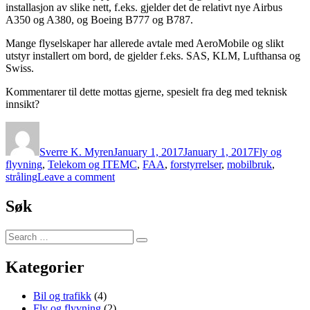
installasjon av slike nett, f.eks. gjelder det de relativt nye Airbus
A350 og A380, og Boeing B777 og B787.
Mange flyselskaper har allerede avtale med AeroMobile og slikt
utstyr installert om bord, de gjelder f.eks. SAS, KLM, Lufthansa og
Swiss.
Kommentarer til dette mottas gjerne, spesielt fra deg med teknisk
innsikt?
Author
Posted
Categories
on
Sverre K. Myren
January 1, 2017
January 1, 2017
Fly og
Tags
flyvning
,
Telekom og IT
EMC
,
FAA
,
forstyrrelser
,
mobilbruk
,
on
stråling
Leave a comment
Bruk
av
Søk
mobiltelefon
i
Search
fly
Search
for:
Kategorier
Bil og trafikk
(4)
Fly og flyvning
(2)