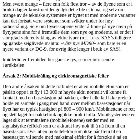
Men svært mange – flere enn folk flest tror – av de flyene som er i
bruk i dag er konstruert lenge før dette ble et tema, og selv om
mange av de tekniske systemene er byttet ut med moderne varianter
kan det fortsatt være systemer som svikter under for høy
radiostråling. Selv om flyselskapene ynder å finne på nye navn på
flytypene sine for å fremstille dem som nye og moderne, så er det i
stor grad videreutvikling av eldre typer (ref. f.eks. SAS’s tidligere
og ganske seiglivede mantra: «
våre nye MD80
» som bare er en
nyere variant av DC-9, for øvrig ikke lenger i bruk av SAS).
Imidlertid er fremtiden her ganske lys, se mer info senere
i artikkelen.
Årsak 2: Mobilstråling og elektromagnetiske felter
Den andre årsaken til dette forbudet er at en mobiltelefon som er
påslått oppe i et fly i 13 000 m høyde aldri normalt vil kunne få
kontakt med en basestasjon på bakken, eller i alle fall ikke greie å
holde en samtale i gang med hand-over mellom basestasjoner når
flyet har en typisk hastighet på 800 – 900 km/t. Mobilnettene er rett
og slett laget for bakkebruk og ikke bruk i lufta. Mobilsystemene er
laget slik at terminalene (mobiltelefonene) sender med en
signalstyrke (effekt) som er akkurat høy nok til å nå frem til en
basestasjon. Dvs. at en mobiltelefon som ikke når frem til en
basestasjon vil sende med maksimal effekt for å forsøke å nå en