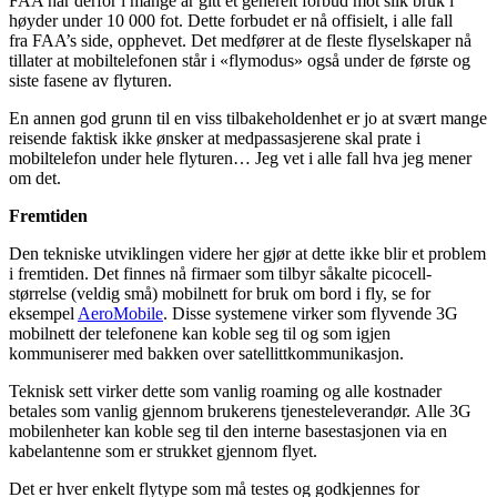
FAA har derfor i mange år gitt et generelt forbud mot slik bruk i
høyder under 10 000 fot. Dette forbudet er nå offisielt, i alle fall
fra FAA’s side, opphevet. Det medfører at de fleste flyselskaper nå
tillater at mobiltelefonen står i «flymodus» også under de første og
siste fasene av flyturen.
En annen god grunn til en viss tilbakeholdenhet er jo at svært mange
reisende faktisk ikke ønsker at medpassasjerene skal prate i
mobiltelefon under hele flyturen… Jeg vet i alle fall hva jeg mener
om det.
Fremtiden
Den tekniske utviklingen videre her gjør at dette ikke blir et problem
i fremtiden. Det finnes nå firmaer som tilbyr såkalte picocell-
størrelse (veldig små) mobilnett for bruk om bord i fly, se for
eksempel
AeroMobile
. Disse systemene virker som flyvende 3G
mobilnett der telefonene kan koble seg til og som igjen
kommuniserer med bakken over satellittkommunikasjon.
Teknisk sett virker dette som vanlig roaming og alle kostnader
betales som vanlig gjennom brukerens tjenesteleverandør. Alle 3G
mobilenheter kan koble seg til den interne basestasjonen via en
kabelantenne som er strukket gjennom flyet.
Det er hver enkelt flytype som må testes og godkjennes for