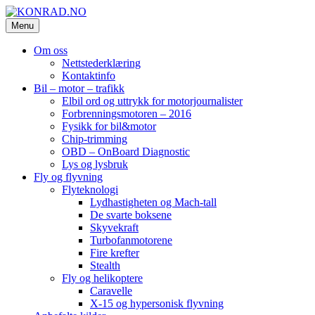
Skip
to
Menu
KONRAD.NO
konrad-web – konrad-blogg – Konrad AS
content
Om oss
Nettstederklæring
Kontaktinfo
Bil – motor – trafikk
Elbil ord og uttrykk for motorjournalister
Forbrenningsmotoren – 2016
Fysikk for bil&motor
Chip-trimming
OBD – OnBoard Diagnostic
Lys og lysbruk
Fly og flyvning
Flyteknologi
Lydhastigheten og Mach-tall
De svarte boksene
Skyvekraft
Turbofanmotorene
Fire krefter
Stealth
Fly og helikoptere
Caravelle
X-15 og hypersonisk flyvning