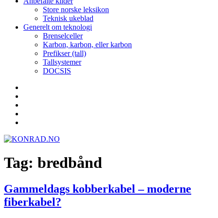
Anbefalte kilder
Store norske leksikon
Teknisk ukeblad
Generelt om teknologi
Brenselceller
Karbon, karbon, eller karbon
Prefikser (tall)
Tallsystemer
DOCSIS
Yelp
Facebook
Twitter
Instagram
E-
post
Tag:
bredbånd
Gammeldags kobberkabel – moderne
fiberkabel?