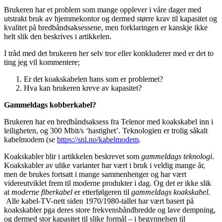
Brukeren har et problem som mange opplever i våre dager med
utstrakt bruk av hjemmekontor og dermed større krav til kapasitet og
kvalitet på bredbåndsaksessene, men forklaringen er kanskje ikke
helt slik den beskrives i artikkelen.
I tråd med det brukeren her selv tror eller konkluderer med er det to
ting jeg vil kommentere;
Er det koakskabelen hans som er problemet?
Hva kan brukeren kreve av kapasitet?
Gammeldags kobberkabel?
Brukeren har en bredbåndsaksess fra Telenor med koakskabel inn i
leiligheten, og 300 Mbit/s ‘hastighet’. Teknologien er trolig såkalt
kabelmodem (se
https://snl.no/kabelmodem
.
Koakskabler blir i artikkelen beskrevet som
gammeldags teknologi
.
Koakskabler av ulike varianter har vært i bruk i veldig mange år,
men de brukes fortsatt i mange sammenhenger og har vært
videreutviklet frem til moderne produkter i dag. Og det er ikke slik
at
moderne fiberkabel
er etterfølgeren til
gammeldags koakskabel
.
Alle kabel-TV-nett siden 1970/1980-tallet har vært basert på
koakskabler pga deres store frekvensbåndbredde og lave dempning,
og dermed stor kapasitet til slike formål – i begynnelsen til