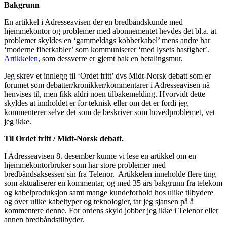
Bakgrunn
En artikkel i Adresseavisen der en bredbåndskunde med
hjemmekontor og problemer med abonnementet hevdes det bl.a. at
problemet skyldes en ‘gammeldags kobberkabel’ mens andre har
‘moderne fiberkabler’ som kommuniserer ‘med lysets hastighet’.
Artikkelen
, som dessverre er gjemt bak en betalingsmur.
Jeg skrev et innlegg til ‘Ordet fritt’ dvs Midt-Norsk debatt som er
forumet som debatter/kronikker/kommentarer i Adresseavisen nå
henvises til, men fikk aldri noen tilbakemelding. Hvorvidt dette
skyldes at innholdet er for teknisk eller om det er fordi jeg
kommenterer selve det som de beskriver som hovedproblemet, vet
jeg ikke.
Til Ordet fritt / Midt-Norsk debatt.
I Adresseavisen 8. desember kunne vi lese en artikkel om en
hjemmekontorbruker som har store problemer med
bredbåndsaksessen sin fra Telenor. Artikkelen inneholde flere ting
som aktualiserer en kommentar, og med 35 års bakgrunn fra telekom
og kabelproduksjon samt mange kundeforhold hos ulike tilbydere
og over ulike kabeltyper og teknologier, tar jeg sjansen på å
kommentere denne. For ordens skyld jobber jeg ikke i Telenor eller
annen bredbåndstilbyder.