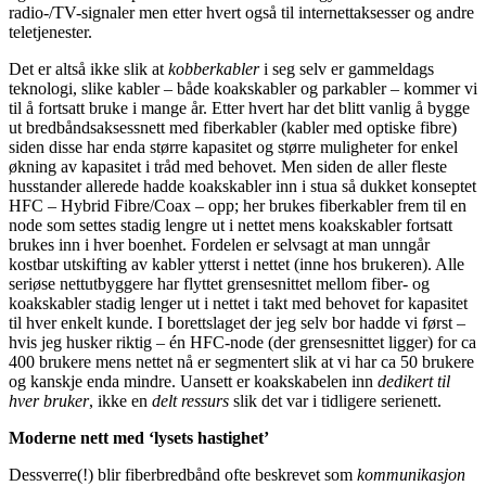
radio-/TV-signaler men etter hvert også til internettaksesser og andre
teletjenester.
Det er altså ikke slik at
kobberkabler
i seg selv er gammeldags
teknologi, slike kabler – både koakskabler og parkabler – kommer vi
til å fortsatt bruke i mange år. Etter hvert har det blitt vanlig å bygge
ut bredbåndsaksessnett med fiberkabler (kabler med optiske fibre)
siden disse har enda større kapasitet og større muligheter for enkel
økning av kapasitet i tråd med behovet. Men siden de aller fleste
husstander allerede hadde koakskabler inn i stua så dukket konseptet
HFC – Hybrid Fibre/Coax – opp; her brukes fiberkabler frem til en
node som settes stadig lengre ut i nettet mens koakskabler fortsatt
brukes inn i hver boenhet. Fordelen er selvsagt at man unngår
kostbar utskifting av kabler ytterst i nettet (inne hos brukeren). Alle
seriøse nettutbyggere har flyttet grensesnittet mellom fiber- og
koakskabler stadig lenger ut i nettet i takt med behovet for kapasitet
til hver enkelt kunde. I borettslaget der jeg selv bor hadde vi først –
hvis jeg husker riktig – én HFC-node (der grensesnittet ligger) for ca
400 brukere mens nettet nå er segmentert slik at vi har ca 50 brukere
og kanskje enda mindre. Uansett er koakskabelen inn
dedikert til
hver bruker
, ikke en
delt ressurs
slik det var i tidligere serienett.
Moderne nett med ‘lysets hastighet’
Dessverre(!) blir fiberbredbånd ofte beskrevet som
kommunikasjon