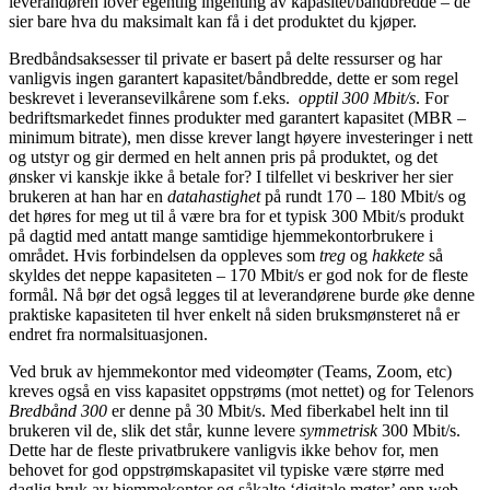
leverandøren lover egentlig ingenting av kapasitet/båndbredde – de
sier bare hva du maksimalt kan få i det produktet du kjøper.
Bredbåndsaksesser til private er basert på delte ressurser og har
vanligvis ingen garantert kapasitet/båndbredde, dette er som regel
beskrevet i leveransevilkårene som f.eks.
opptil 300 Mbit/s
. For
bedriftsmarkedet finnes produkter med garantert kapasitet (MBR –
minimum bitrate), men disse krever langt høyere investeringer i nett
og utstyr og gir dermed en helt annen pris på produktet, og det
ønsker vi kanskje ikke å betale for? I tilfellet vi beskriver her sier
brukeren at han har en
datahastighet
på rundt 170 – 180 Mbit/s og
det høres for meg ut til å være bra for et typisk 300 Mbit/s produkt
på dagtid med antatt mange samtidige hjemmekontorbrukere i
området. Hvis forbindelsen da oppleves som
treg
og
hakkete
så
skyldes det neppe kapasiteten – 170 Mbit/s er god nok for de fleste
formål. Nå bør det også legges til at leverandørene burde øke denne
praktiske kapasiteten til hver enkelt nå siden bruksmønsteret nå er
endret fra normalsituasjonen.
Ved bruk av hjemmekontor med videomøter (Teams, Zoom, etc)
kreves også en viss kapasitet oppstrøms (mot nettet) og for Telenors
Bredbånd 300
er denne på 30 Mbit/s. Med fiberkabel helt inn til
brukeren vil de, slik det står, kunne levere
symmetrisk
300 Mbit/s.
Dette har de fleste privatbrukere vanligvis ikke behov for, men
behovet for god oppstrømskapasitet vil typiske være større med
daglig bruk av hjemmekontor og såkalte ‘digitale møter’ enn web-