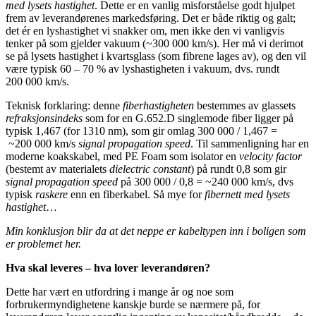
med lysets hastighet
. Dette er en vanlig misforståelse godt hjulpet
frem av leverandørenes markedsføring. Det er både riktig og galt;
det ér en lyshastighet vi snakker om, men ikke den vi vanligvis
tenker på som gjelder vakuum (~300 000 km/s). Her må vi derimot
se på lysets hastighet i kvartsglass (som fibrene lages av), og den vil
være typisk 60 – 70 % av lyshastigheten i vakuum, dvs. rundt
200 000 km/s.
Teknisk forklaring: denne
fiberhastigheten
bestemmes av glassets
refraksjonsindeks
som for en G.652.D singlemode fiber ligger på
typisk 1,467 (for 1310 nm), som gir omlag 300 000 / 1,467 =
~200 000 km/s
signal propagation speed
. Til sammenligning har en
moderne koakskabel, med PE Foam som isolator en
velocity factor
(bestemt av materialets
dielectric constant
) på rundt 0,8 som gir
signal propagation speed
på 300 000 / 0,8 = ~240 000 km/s, dvs
typisk
raskere
enn en fiberkabel. Så mye for
fibernett med lysets
hastighet
…
Min konklusjon blir da at det neppe er kabeltypen inn i boligen som
er problemet her.
Hva skal leveres – hva lover leverandøren?
Dette har vært en utfordring i mange år og noe som
forbrukermyndighetene kanskje burde se nærmere på, for