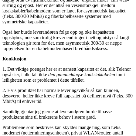
surfing og epost. Her er det altså en vesensforskjell mellom
koakskabler/kabelmodem som er laget for asymmetrisk kapasitet
(f.eks. 300/30 Mbit/s) og fiberkabelbaserte systemer med
symmetriske kapasiteter.
Også her burde leverandøren følge opp og øke kapasiteten
oppstrøms, noe som trolig krever endringer i nett og utstyr så langt
teknologien gir rom for det, men asymmetrisk 300/30 er neppe
toppytelsen for en kabelmodembasert bredbåndsaksess.
Konklusjon
1. Det viktige poenget her er at uansett kapasitet er det, slik Telenor
også sier, i alle fall ikke
den gammeldagse koaksialkabelen
inn i
leiligheten som er problemet i dette tilfellet.
2. Hvis produktet har normale leveringsvilkår så kan kunden,
dessverre, heller ikke kreve full kapasitet på definert nivå (f.eks. 300
Mbit/s) til enhver tid.
Samtidig gjentar jeg gjerne at leverandøren burde tilpasse
produktene sine til brukerens behov i større grad.
Problemene som beskrives kan skyldes mange ting, som f.eks.
modemet (nettermineringsenheten), privat WLAN/router, antall