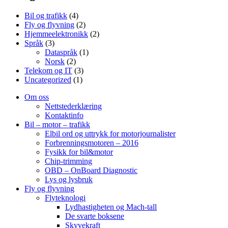
Bil og trafikk
(4)
Fly og flyvning
(2)
Hjemmeelektronikk
(2)
Språk
(3)
Dataspråk
(1)
Norsk
(2)
Telekom og IT
(3)
Uncategorized
(1)
Om oss
Nettstederklæring
Kontaktinfo
Bil – motor – trafikk
Elbil ord og uttrykk for motorjournalister
Forbrenningsmotoren – 2016
Fysikk for bil&motor
Chip-trimming
OBD – OnBoard Diagnostic
Lys og lysbruk
Fly og flyvning
Flyteknologi
Lydhastigheten og Mach-tall
De svarte boksene
Skyvekraft