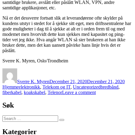
samtidige brukere, avslått eller påslått WLAN, VPN, andre
samtidige applikasjoner, etc.
Nå er det dessverre fortsatt slik at leverandørene ofte skylder på
kundens utstyr i stedet for å sjekke sitt eget, men driftssentralene har
gode muligheter i dag til å sjekke at alt er i orden frem til og med
modemet men hvorvidt dette kun sjekkes med kapasitet og ping-
tider vet jeg ikke. Hva angår WLAN så sier brukeren at han ikke
bruker dette, men det kan uansett påvirke hans linje hvis det er
påslått.
Sverre K. Myren, Oslo/Trondheim
Author
Posted
Categ
on
Sverre K. Myren
December 21, 2020
December 21, 2020
Tags
Hjemmeelektronikk
,
Telekom og IT
,
Uncategorized
bredbånd
,
on
fiberkabel
,
koakskabel
,
Telenor
Leave a comment
Gammeldags
kobberkabel
Søk
–
moderne
Search
fiberkabel?
Search
for:
Kategorier