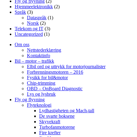
Fly og flyvning
(2)
Hjemmeelektronikk
(2)
Språk
(3)
Dataspråk
(1)
Norsk
(2)
Telekom og IT
(3)
Uncategorized
(1)
Om oss
Nettstederklæring
Kontaktinfo
Bil – motor – trafikk
Elbil ord og uttrykk for motorjournalister
Forbrenningsmotoren – 2016
Fysikk for bil&motor
Chip-trimming
OBD – OnBoard Diagnostic
Lys og lysbruk
Fly og flyvning
Flyteknologi
Lydhastigheten og Mach-tall
De svarte boksene
Skyvekraft
Turbofanmotorene
Fire krefter