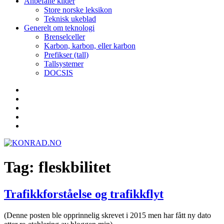
Anbefalte kilder
Store norske leksikon
Teknisk ukeblad
Generelt om teknologi
Brenselceller
Karbon, karbon, eller karbon
Prefikser (tall)
Tallsystemer
DOCSIS
Yelp
Facebook
Twitter
Instagram
E-
post
Tag:
fleskbilitet
Trafikkforståelse og trafikkflyt
(Denne posten ble opprinnelig skrevet i 2015 men har fått ny dato