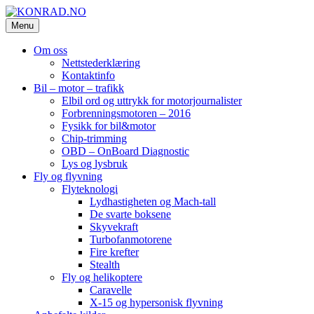
Skip
to
Menu
KONRAD.NO
konrad-web – konrad-blogg – Konrad AS
content
Om oss
Nettstederklæring
Kontaktinfo
Bil – motor – trafikk
Elbil ord og uttrykk for motorjournalister
Forbrenningsmotoren – 2016
Fysikk for bil&motor
Chip-trimming
OBD – OnBoard Diagnostic
Lys og lysbruk
Fly og flyvning
Flyteknologi
Lydhastigheten og Mach-tall
De svarte boksene
Skyvekraft
Turbofanmotorene
Fire krefter
Stealth
Fly og helikoptere
Caravelle
X-15 og hypersonisk flyvning