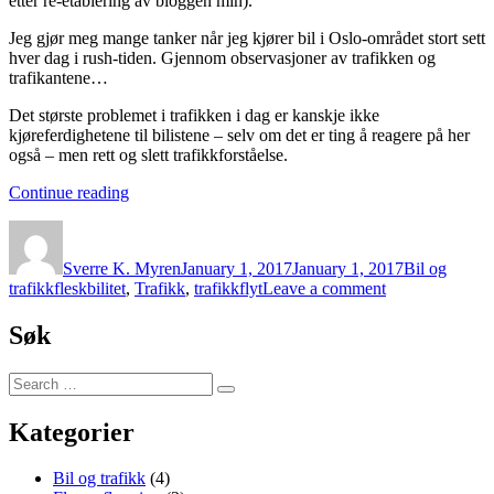
etter re-etablering av bloggen min).
Jeg gjør meg mange tanker når jeg kjører bil i Oslo-området stort sett
hver dag i rush-tiden. Gjennom observasjoner av trafikken og
trafikantene…
Det største problemet i trafikken i dag er kanskje ikke
kjøreferdighetene til bilistene – selv om det er ting å reagere på her
også – men rett og slett trafikkforståelse.
“Trafikkforståelse
Continue reading
og
Author
Posted
Categories
trafikkflyt”
on
Sverre K. Myren
January 1, 2017
January 1, 2017
Bil og
Tags
on
trafikk
fleskbilitet
,
Trafikk
,
trafikkflyt
Leave a comment
Trafikkforståels
og
Søk
trafikkflyt
Search
Search
for:
Kategorier
Bil og trafikk
(4)