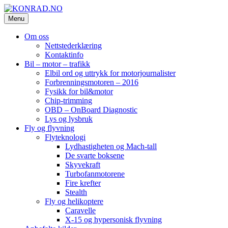
Skip
to
Menu
KONRAD.NO
konrad-web – konrad-blogg – Konrad AS
content
Om oss
Nettstederklæring
Kontaktinfo
Bil – motor – trafikk
Elbil ord og uttrykk for motorjournalister
Forbrenningsmotoren – 2016
Fysikk for bil&motor
Chip-trimming
OBD – OnBoard Diagnostic
Lys og lysbruk
Fly og flyvning
Flyteknologi
Lydhastigheten og Mach-tall
De svarte boksene
Skyvekraft
Turbofanmotorene
Fire krefter
Stealth
Fly og helikoptere
Caravelle
X-15 og hypersonisk flyvning