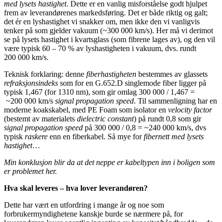
med lysets hastighet
. Dette er en vanlig misforståelse godt hjulpet
frem av leverandørenes markedsføring. Det er både riktig og galt;
det ér en lyshastighet vi snakker om, men ikke den vi vanligvis
tenker på som gjelder vakuum (~300 000 km/s). Her må vi derimot
se på lysets hastighet i kvartsglass (som fibrene lages av), og den vil
være typisk 60 – 70 % av lyshastigheten i vakuum, dvs. rundt
200 000 km/s.
Teknisk forklaring: denne
fiberhastigheten
bestemmes av glassets
refraksjonsindeks
som for en G.652.D singlemode fiber ligger på
typisk 1,467 (for 1310 nm), som gir omlag 300 000 / 1,467 =
~200 000 km/s
signal propagation speed
. Til sammenligning har en
moderne koakskabel, med PE Foam som isolator en
velocity factor
(bestemt av materialets
dielectric constant
) på rundt 0,8 som gir
signal propagation speed
på 300 000 / 0,8 = ~240 000 km/s, dvs
typisk
raskere
enn en fiberkabel. Så mye for
fibernett med lysets
hastighet
…
Min konklusjon blir da at det neppe er kabeltypen inn i boligen som
er problemet her.
Hva skal leveres – hva lover leverandøren?
Dette har vært en utfordring i mange år og noe som
forbrukermyndighetene kanskje burde se nærmere på, for