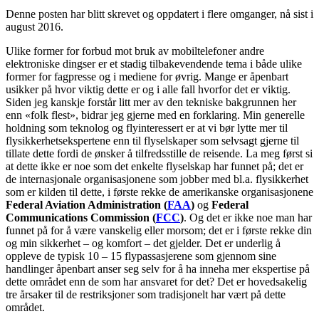
av
Denne posten har blitt skrevet og oppdatert i flere omganger, nå sist i
SMS-
august 2016.
er
og
Ulike former for forbud mot bruk av mobiltelefoner andre
surfing
elektroniske dingser er et stadig tilbakevendende tema i både ulike
fra
former for fagpresse og i mediene for øvrig. Mange er åpenbart
bil
usikker på hvor viktig dette er og i alle fall hvorfor det er viktig.
Siden jeg kanskje forstår litt mer av den tekniske bakgrunnen her
enn «folk flest», bidrar jeg gjerne med en forklaring. Min generelle
holdning som teknolog og flyinteressert er at vi bør lytte mer til
flysikkerhetsekspertene enn til flyselskaper som selvsagt gjerne til
tillate dette fordi de ønsker å tilfredsstille de reisende. La meg først si
at dette ikke er noe som det enkelte flyselskap har funnet på; det er
de internasjonale organisasjonene som jobber med bl.a. flysikkerhet
som er kilden til dette, i første rekke de amerikanske organisasjonene
Federal Aviation Administration (
FAA
)
og
Federal
Communications Commission (
FCC
)
. Og det er ikke noe man har
funnet på for å være vanskelig eller morsom; det er i første rekke din
og min sikkerhet – og komfort – det gjelder. Det er underlig å
oppleve de typisk 10 – 15 flypassasjerene som gjennom sine
handlinger åpenbart anser seg selv for å ha inneha mer ekspertise på
dette området enn de som har ansvaret for det? Det er hovedsakelig
tre årsaker til de restriksjoner som tradisjonelt har vært på dette
området.