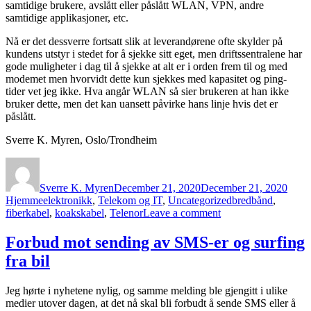
samtidige brukere, avslått eller påslått WLAN, VPN, andre
samtidige applikasjoner, etc.
Nå er det dessverre fortsatt slik at leverandørene ofte skylder på
kundens utstyr i stedet for å sjekke sitt eget, men driftssentralene har
gode muligheter i dag til å sjekke at alt er i orden frem til og med
modemet men hvorvidt dette kun sjekkes med kapasitet og ping-
tider vet jeg ikke. Hva angår WLAN så sier brukeren at han ikke
bruker dette, men det kan uansett påvirke hans linje hvis det er
påslått.
Sverre K. Myren, Oslo/Trondheim
Author
Posted
Categ
on
Sverre K. Myren
December 21, 2020
December 21, 2020
Tags
Hjemmeelektronikk
,
Telekom og IT
,
Uncategorized
bredbånd
,
on
fiberkabel
,
koakskabel
,
Telenor
Leave a comment
Gammeldags
kobberkabel
Forbud mot sending av SMS-er og surfing
–
fra bil
moderne
fiberkabel?
Jeg hørte i nyhetene nylig, og samme melding ble gjengitt i ulike
medier utover dagen, at det nå skal bli forbudt å sende SMS eller å