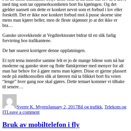
med ting som tar oppmerksomheten bort fra kjøringen. Og det
gjelder uansett om dette er konkret nevnt som et forbud i lov eller
forskrift. Det er ikke noe konkret forbud mot å pusse skoene sine
mens man kjører heller, men de fleste skjønner jo at det ikke er
bra…
Ganske urovekkende at Vegdirektoratet bidrar til en slik farlig
forvirring hos trafikantene.
De bør snarest korrigere denne oppfatningen.
Et nytt tema innenfor samme felt er jo de mange bilene som nå har
moderne og ganske store og flotte flatskjermer med menyer for alt
man har behov for å gjøre mens man kjører. Disse er gjerne plassert
nede på midtkonsollen slik at føreren må ta blikket bort fra veien
“lenge” hver gang noe skal gjøres. Dette temaet kommer vi tilbake
til senere…
Author
Posted
Categories
on
Sverre K. Myren
January 2, 2017
Bil og trafikk
,
Telekom og
on
IT
Leave a comment
Forbud
mot
Bruk av mobiltelefon i fly
sending