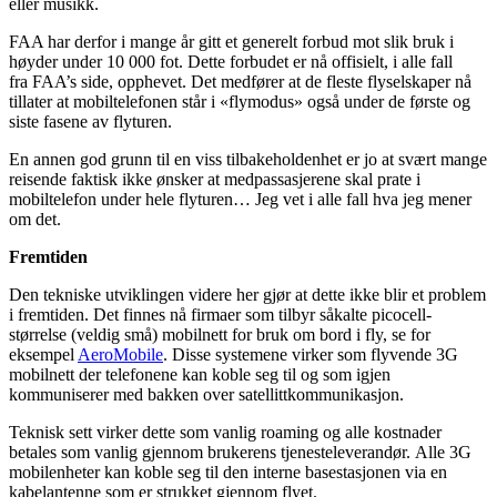
eller musikk.
FAA har derfor i mange år gitt et generelt forbud mot slik bruk i
høyder under 10 000 fot. Dette forbudet er nå offisielt, i alle fall
fra FAA’s side, opphevet. Det medfører at de fleste flyselskaper nå
tillater at mobiltelefonen står i «flymodus» også under de første og
siste fasene av flyturen.
En annen god grunn til en viss tilbakeholdenhet er jo at svært mange
reisende faktisk ikke ønsker at medpassasjerene skal prate i
mobiltelefon under hele flyturen… Jeg vet i alle fall hva jeg mener
om det.
Fremtiden
Den tekniske utviklingen videre her gjør at dette ikke blir et problem
i fremtiden. Det finnes nå firmaer som tilbyr såkalte picocell-
størrelse (veldig små) mobilnett for bruk om bord i fly, se for
eksempel
AeroMobile
. Disse systemene virker som flyvende 3G
mobilnett der telefonene kan koble seg til og som igjen
kommuniserer med bakken over satellittkommunikasjon.
Teknisk sett virker dette som vanlig roaming og alle kostnader
betales som vanlig gjennom brukerens tjenesteleverandør. Alle 3G
mobilenheter kan koble seg til den interne basestasjonen via en
kabelantenne som er strukket gjennom flyet.