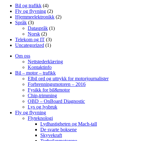
Bil og trafikk
(4)
Fly og flyvning
(2)
Hjemmeelektronikk
(2)
Språk
(3)
Dataspråk
(1)
Norsk
(2)
Telekom og IT
(3)
Uncategorized
(1)
Om oss
Nettstederklæring
Kontaktinfo
Bil – motor – trafikk
Elbil ord og uttrykk for motorjournalister
Forbrenningsmotoren – 2016
Fysikk for bil&motor
Chip-trimming
OBD – OnBoard Diagnostic
Lys og lysbruk
Fly og flyvning
Flyteknologi
Lydhastigheten og Mach-tall
De svarte boksene
Skyvekraft
Turbofanmotorene