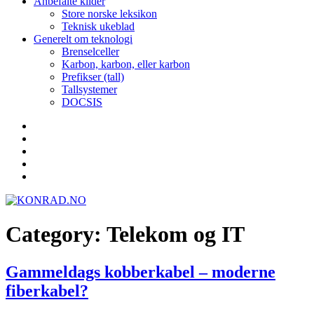
Anbefalte kilder
Store norske leksikon
Teknisk ukeblad
Generelt om teknologi
Brenselceller
Karbon, karbon, eller karbon
Prefikser (tall)
Tallsystemer
DOCSIS
Yelp
Facebook
Twitter
Instagram
E-
post
Category:
Telekom og IT
Gammeldags kobberkabel – moderne
fiberkabel?