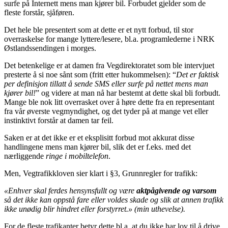
surfe på Internett mens man kjører bil. Forbudet gjelder som de
fleste forstår, sjåføren.
Det hele ble presentert som at dette er et nytt forbud, til stor
overraskelse for mange lyttere/lesere, bl.a. programlederne i NRK
Østlandssendingen i morges.
Det betenkelige er at damen fra Vegdirektoratet som ble intervjuet
presterte å si noe sånt som (fritt etter hukommelsen): “
Det er faktisk
per definisjon tillatt å sende SMS eller surfe på nettet mens man
kjører bil!
” og videre at man nå har bestemt at dette skal bli forbudt.
Mange ble nok litt overrasket over å høre dette fra en representant
fra vår øverste vegmyndighet, og det tyder på at mange vet eller
instinktivt forstår at damen tar feil.
Saken er at det ikke er et eksplisitt forbud mot akkurat disse
handlingene mens man kjører bil, slik det er f.eks. med det
nærliggende
ringe i mobiltelefon
.
Men, Vegtrafikkloven sier klart i §3, Grunnregler for trafikk:
«Enhver skal ferdes hensynsfullt og være
aktpågivende og varsom
så det ikke kan oppstå fare eller voldes skade og slik at annen trafikk
ikke unødig blir hindret eller forstyrret.» (min uthevelse).
For de fleste trafikanter betyr dette bl.a. at du ikke har lov til å drive