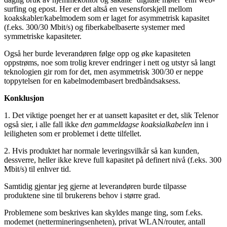
surfing og epost. Her er det altså en vesensforskjell mellom
koakskabler/kabelmodem som er laget for asymmetrisk kapasitet
(f.eks. 300/30 Mbit/s) og fiberkabelbaserte systemer med
symmetriske kapasiteter.
Også her burde leverandøren følge opp og øke kapasiteten
oppstrøms, noe som trolig krever endringer i nett og utstyr så langt
teknologien gir rom for det, men asymmetrisk 300/30 er neppe
toppytelsen for en kabelmodembasert bredbåndsaksess.
Konklusjon
1. Det viktige poenget her er at uansett kapasitet er det, slik Telenor
også sier, i alle fall ikke
den gammeldagse koaksialkabelen
inn i
leiligheten som er problemet i dette tilfellet.
2. Hvis produktet har normale leveringsvilkår så kan kunden,
dessverre, heller ikke kreve full kapasitet på definert nivå (f.eks. 300
Mbit/s) til enhver tid.
Samtidig gjentar jeg gjerne at leverandøren burde tilpasse
produktene sine til brukerens behov i større grad.
Problemene som beskrives kan skyldes mange ting, som f.eks.
modemet (nettermineringsenheten), privat WLAN/router, antall