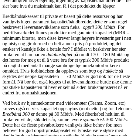
leverandøren lover egentlig ingenting av kapasitet/båndbredde – de
sier bare hva du maksimalt kan få i det produktet du kjøper.
Bredbåndsaksesser til private er basert på delte ressurser og har
vanligvis ingen garantert kapasitet/båndbredde, dette er som regel
beskrevet i leveransevilkårene som f.eks.
opptil 300 Mbit/s
. For
bedriftsmarkedet finnes produkter med garantert kapasitet (MBR –
minimum bitrate), men disse krever langt høyere investeringer i nett
og utstyr og gir dermed en helt annen pris på produktet, og det
ønsker vi kanskje ikke å betale for? I tilfellet vi beskriver her sier
brukeren at han har en
datahastighet
på rundt 170 – 180 Mbit/s og
det høres for meg ut til å være bra for et typisk 300 Mbit/s produkt
på dagtid med antatt mange samtidige hjemmekontorbrukere i
området. Hvis forbindelsen da oppleves som
treg
og
hakkete
så
skyldes det neppe kapasiteten – 170 Mbit/s er god nok for de fleste
formål. Nå bør det også legges til at leverandørene burde øke denne
praktiske kapasiteten til hver enkelt nå siden bruksmønsteret nå er
endret fra normalsituasjonen.
Ved bruk av hjemmekontor med videomøter (Teams, Zoom, etc)
kreves også en viss kapasitet oppstrøms (mot nettet) og for Telenors
Bredbånd 300
er denne på 30 Mbit/s. Med fiberkabel helt inn til
brukeren vil de, slik det står, kunne levere
symmetrisk
300 Mbit/s.
Dette har de fleste privatbrukere vanligvis ikke behov for, men
behovet for god oppstrømskapasitet vil typiske være større med
daglig bruk av hjemmekontor og såkalte ‘digitale møter’ enn web-