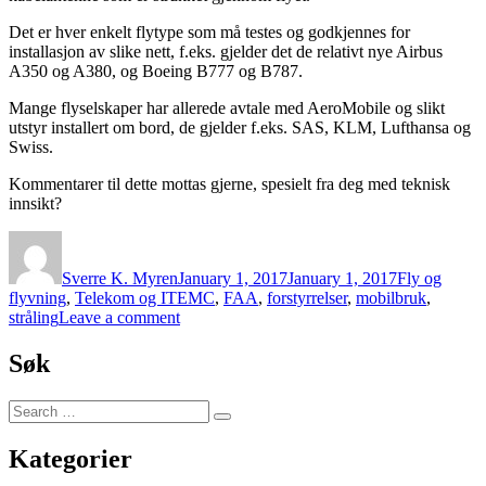
Det er hver enkelt flytype som må testes og godkjennes for
installasjon av slike nett, f.eks. gjelder det de relativt nye Airbus
A350 og A380, og Boeing B777 og B787.
Mange flyselskaper har allerede avtale med AeroMobile og slikt
utstyr installert om bord, de gjelder f.eks. SAS, KLM, Lufthansa og
Swiss.
Kommentarer til dette mottas gjerne, spesielt fra deg med teknisk
innsikt?
Author
Posted
Categories
on
Sverre K. Myren
January 1, 2017
January 1, 2017
Fly og
Tags
flyvning
,
Telekom og IT
EMC
,
FAA
,
forstyrrelser
,
mobilbruk
,
on
stråling
Leave a comment
Bruk
av
Søk
mobiltelefon
i
Search
fly
Search
for:
Kategorier