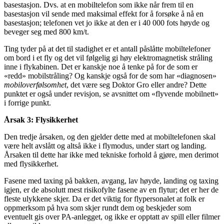
basestasjon. Dvs. at en mobiltelefon som ikke når frem til en
basestasjon vil sende med maksimal effekt for å forsøke å nå en
basestasjon; telefonen vet jo ikke at den er i 40 000 fots høyde og
beveger seg med 800 km/t.
Ting tyder på at det til stadighet er et antall påslåtte mobiltelefoner
om bord i et fly og det vil følgelig gi høy elektromagnetisk stråling
inne i flykabinen. Det er kanskje noe å tenke på for de som er
«redd» mobilstråling? Og kanskje også for de som har «diagnosen»
mobiloverfølsomhet
, det være seg Doktor Gro eller andre? Dette
punktet er også under revisjon, se avsnittet om «flyvende mobilnett»
i forrige punkt.
Årsak 3: Flysikkerhet
Den tredje årsaken, og den gjelder dette med at mobiltelefonen skal
være helt avslått og altså ikke i flymodus, under start og landing.
Årsaken til dette har ikke med tekniske forhold å gjøre, men derimot
med flysikkerhet.
Fasene med taxing på bakken, avgang, lav høyde, landing og taxing
igjen, er de absolutt mest risikofylte fasene av en flytur; det er her de
fleste ulykkene skjer. Da er det viktig for flypersonalet at folk er
oppmerksom på hva som skjer rundt dem og beskjeder som
eventuelt gis over PA-anlegget, og ikke er opptatt av spill eller filmer