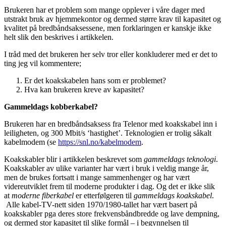
Brukeren har et problem som mange opplever i våre dager med
utstrakt bruk av hjemmekontor og dermed større krav til kapasitet og
kvalitet på bredbåndsaksessene, men forklaringen er kanskje ikke
helt slik den beskrives i artikkelen.
I tråd med det brukeren her selv tror eller konkluderer med er det to
ting jeg vil kommentere;
Er det koakskabelen hans som er problemet?
Hva kan brukeren kreve av kapasitet?
Gammeldags kobberkabel?
Brukeren har en bredbåndsaksess fra Telenor med koakskabel inn i
leiligheten, og 300 Mbit/s ‘hastighet’. Teknologien er trolig såkalt
kabelmodem (se
https://snl.no/kabelmodem
.
Koakskabler blir i artikkelen beskrevet som
gammeldags teknologi
.
Koakskabler av ulike varianter har vært i bruk i veldig mange år,
men de brukes fortsatt i mange sammenhenger og har vært
videreutviklet frem til moderne produkter i dag. Og det er ikke slik
at
moderne fiberkabel
er etterfølgeren til
gammeldags koakskabel
.
Alle kabel-TV-nett siden 1970/1980-tallet har vært basert på
koakskabler pga deres store frekvensbåndbredde og lave dempning,
og dermed stor kapasitet til slike formål – i begynnelsen til