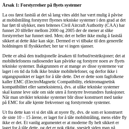
Årsak 1: Forstyrrelser på flyets systemer
La oss først fastslå at det så lang vites aldri har vært mulig å påvise
at mobilstråling forstyrrer flyenes tekniske systemer i den grad at det
har ført til ulykker, men britenes Civil Aircraft Authority (CAA) har
funnet 20 tilfeller mellom 2000 og 2005 der de mener at slike
forstyrrelser har funnet sted. Men; det er heller ikke mulig å fastslå
sikkert at dette ikke kan skje. Dermed er vi tilbake til den generelle
holdningen til flysikkerhet; her tar vi ingen sjanser.
Dette er altså den tradisjonelle årsaken til forbud/restriksjoner; det at
mobiltelefonens radiosender kan påvirke og forstyrre noen av flyets
tekniske systemer. Bakgrunnen er at mange av disse systemene var
laget i en tid da folk ikke brukte mobiltelefoner, og derfor ikke i
utgangspunktet er laget for å tåle dette. Det er dette som fagfolkene
kaller EMC (ElectroMagnetic Compatibility, elektromagnetisk
kompatibilitet eller sameksistens), dvs. at ulike tekniske systemer
skal kunne leve side om side uten å forstyrre hverandres funksjoner.
Når man utvikler tekniske systemer blir disse konstruert med tanke
på EMC for alle kjente frekvenser og forstyrrende systemer.
Ut fra dette kan vi si det slik at nyere fly, dvs. de som er konstruert
de siste 10 – 15 årene, er laget for å tåle mobilstråling, mens eldre fly
ikke er det. Et vanlig argumentet er at moderne fly helt sikkert er
laget for å tåle dette, og det er nok riktig, spesielt siden man nå