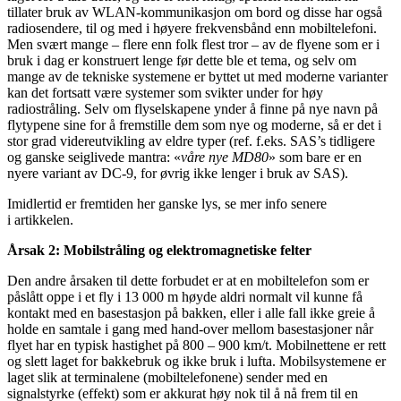
tillater bruk av WLAN-kommunikasjon om bord og disse har også
radiosendere, til og med i høyere frekvensbånd enn mobiltelefoni.
Men svært mange – flere enn folk flest tror – av de flyene som er i
bruk i dag er konstruert lenge før dette ble et tema, og selv om
mange av de tekniske systemene er byttet ut med moderne varianter
kan det fortsatt være systemer som svikter under for høy
radiostråling. Selv om flyselskapene ynder å finne på nye navn på
flytypene sine for å fremstille dem som nye og moderne, så er det i
stor grad videreutvikling av eldre typer (ref. f.eks. SAS’s tidligere
og ganske seiglivede mantra: «
våre nye MD80
» som bare er en
nyere variant av DC-9, for øvrig ikke lenger i bruk av SAS).
Imidlertid er fremtiden her ganske lys, se mer info senere
i artikkelen.
Årsak 2: Mobilstråling og elektromagnetiske felter
Den andre årsaken til dette forbudet er at en mobiltelefon som er
påslått oppe i et fly i 13 000 m høyde aldri normalt vil kunne få
kontakt med en basestasjon på bakken, eller i alle fall ikke greie å
holde en samtale i gang med hand-over mellom basestasjoner når
flyet har en typisk hastighet på 800 – 900 km/t. Mobilnettene er rett
og slett laget for bakkebruk og ikke bruk i lufta. Mobilsystemene er
laget slik at terminalene (mobiltelefonene) sender med en
signalstyrke (effekt) som er akkurat høy nok til å nå frem til en