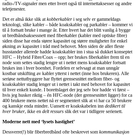
radio-/TV-signaler men etter hvert også til internettaksesser og andre
teletjenester.
Det er altså ikke slik at
kobberkabler
i seg selv er gammeldags
teknologi, slike kabler – både koakskabler og parkabler – kommer vi
til å fortsatt bruke i mange år. Etter hvert har det blitt vanlig å bygge
ut bredbåndsaksessnett med fiberkabler (kabler med optiske fibre)
siden disse har enda større kapasitet og større muligheter for enkel
økning av kapasitet i tråd med behovet. Men siden de aller fleste
husstander allerede hadde koakskabler inn i stua så dukket konseptet
HFC – Hybrid Fibre/Coax – opp; her brukes fiberkabler frem til en
node som settes stadig lengre ut i nettet mens koakskabler fortsatt
brukes inn i hver boenhet. Fordelen er selvsagt at man unngår
kostbar utskifting av kabler ytterst i nettet (inne hos brukeren). Alle
seriøse nettutbyggere har flyttet grensesnittet mellom fiber- og
koakskabler stadig lenger ut i nettet i takt med behovet for kapasitet
til hver enkelt kunde. I borettslaget der jeg selv bor hadde vi først –
hvis jeg husker riktig – én HFC-node (der grensesnittet ligger) for ca
400 brukere mens nettet nå er segmentert slik at vi har ca 50 brukere
og kanskje enda mindre. Uansett er koakskabelen inn
dedikert til
hver bruker
, ikke en
delt ressurs
slik det var i tidligere serienett.
Moderne nett med ‘lysets hastighet’
Dessverre(!) blir fiberbredbånd ofte beskrevet som
kommunikasjon