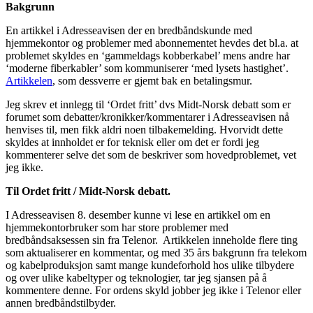
Bakgrunn
En artikkel i Adresseavisen der en bredbåndskunde med
hjemmekontor og problemer med abonnementet hevdes det bl.a. at
problemet skyldes en ‘gammeldags kobberkabel’ mens andre har
‘moderne fiberkabler’ som kommuniserer ‘med lysets hastighet’.
Artikkelen
, som dessverre er gjemt bak en betalingsmur.
Jeg skrev et innlegg til ‘Ordet fritt’ dvs Midt-Norsk debatt som er
forumet som debatter/kronikker/kommentarer i Adresseavisen nå
henvises til, men fikk aldri noen tilbakemelding. Hvorvidt dette
skyldes at innholdet er for teknisk eller om det er fordi jeg
kommenterer selve det som de beskriver som hovedproblemet, vet
jeg ikke.
Til Ordet fritt / Midt-Norsk debatt.
I Adresseavisen 8. desember kunne vi lese en artikkel om en
hjemmekontorbruker som har store problemer med
bredbåndsaksessen sin fra Telenor. Artikkelen inneholde flere ting
som aktualiserer en kommentar, og med 35 års bakgrunn fra telekom
og kabelproduksjon samt mange kundeforhold hos ulike tilbydere
og over ulike kabeltyper og teknologier, tar jeg sjansen på å
kommentere denne. For ordens skyld jobber jeg ikke i Telenor eller
annen bredbåndstilbyder.