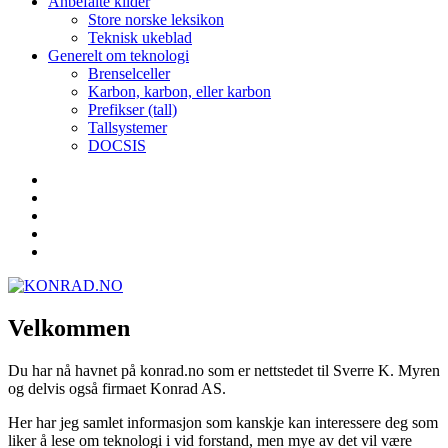
Anbefalte kilder
Store norske leksikon
Teknisk ukeblad
Generelt om teknologi
Brenselceller
Karbon, karbon, eller karbon
Prefikser (tall)
Tallsystemer
DOCSIS
Yelp
Facebook
Twitter
Instagram
E-
post
Velkommen
Du har nå havnet på konrad.no som er nettstedet til Sverre K. Myren
og delvis også firmaet Konrad AS.
Her har jeg samlet informasjon som kanskje kan interessere deg som
liker å lese om teknologi i vid forstand, men mye av det vil være