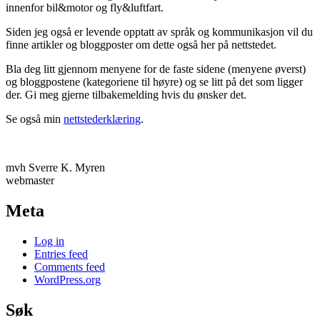
innenfor bil&motor og fly&luftfart.
Siden jeg også er levende opptatt av språk og kommunikasjon vil du
finne artikler og bloggposter om dette også her på nettstedet.
Bla deg litt gjennom menyene for de faste sidene (menyene øverst)
og bloggpostene (kategoriene til høyre) og se litt på det som ligger
der. Gi meg gjerne tilbakemelding hvis du ønsker det.
Se også min
nettstederklæring
.
mvh Sverre K. Myren
webmaster
Meta
Log in
Entries feed
Comments feed
WordPress.org
Søk