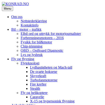
Skip
to
Menu
KONRAD.NO
konrad-web – konrad-blogg – Konrad AS
content
Om oss
Nettstederklæring
Kontaktinfo
Bil – motor – trafikk
Elbil ord og uttrykk for motorjournalister
Forbrenningsmotoren – 2016
Fysikk for bil&motor
Chip-trimming
OBD – OnBoard Diagnostic
Lys og lysbruk
Fly og flyvning
Flyteknologi
Lydhastigheten og Mach-tall
De svarte boksene
Skyvekraft
Turbofanmotorene
Fire krefter
Stealth
Fly og helikoptere
Caravelle
X-15 og hypersonisk flyvning