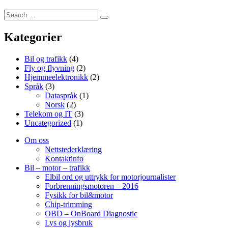
Search
Search
for:
Kategorier
Bil og trafikk
(4)
Fly og flyvning
(2)
Hjemmeelektronikk
(2)
Språk
(3)
Dataspråk
(1)
Norsk
(2)
Telekom og IT
(3)
Uncategorized
(1)
Om oss
Nettstederklæring
Kontaktinfo
Bil – motor – trafikk
Elbil ord og uttrykk for motorjournalister
Forbrenningsmotoren – 2016
Fysikk for bil&motor
Chip-trimming
OBD – OnBoard Diagnostic
Lys og lysbruk