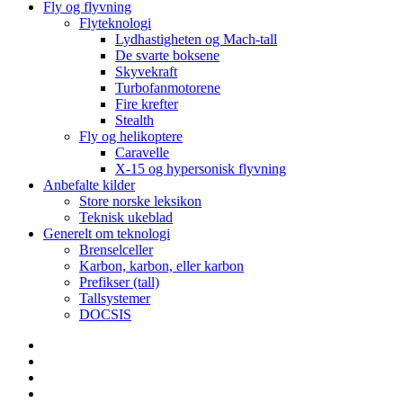
Fly og flyvning
Flyteknologi
Lydhastigheten og Mach-tall
De svarte boksene
Skyvekraft
Turbofanmotorene
Fire krefter
Stealth
Fly og helikoptere
Caravelle
X-15 og hypersonisk flyvning
Anbefalte kilder
Store norske leksikon
Teknisk ukeblad
Generelt om teknologi
Brenselceller
Karbon, karbon, eller karbon
Prefikser (tall)
Tallsystemer
DOCSIS
Yelp
Facebook
Twitter
Instagram